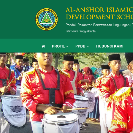
AL-ANSHOR ISLAMI
DEVELOPMENT SCH
Pondok Pesantren Berwawasan Lingkungan (E
Istimewa Yogyakarta
PROFIL
PPDB
HUBUNGI KAMI