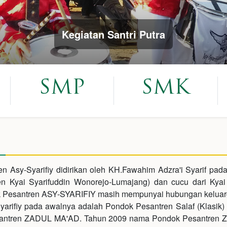
Kegiatan Santri Putra
S
SMP
SMK
n Asy-Syarifiy didirikan oleh KH.Fawahim Adzra'i Syarif pada
 Kyai Syarifuddin Wonorejo-Lumajang) dan cucu dari Kyai 
k Pesantren ASY-SYARIFIY masih mempunyai hubungan keluar
rifiy pada awalnya adalah Pondok Pesantren Salaf (Klasik) 
antren ZADUL MA'AD. Tahun 2009 nama Pondok Pesantren Z