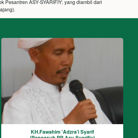
ok Pesantren ASY-SYARIFIY; yang diambil dari
ajang).
KH.Fawahim 'Adzra'i Syarif
(Pengasuh PP Asy-Syarifiy)