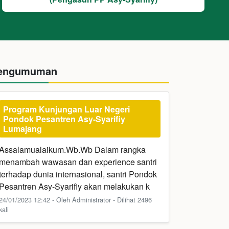
engumuman
Program Kunjungan Luar Negeri
Pondok Pesantren Asy-Syarifiy
Lumajang
Assalamualaikum.Wb.Wb Dalam rangka
menambah wawasan dan experience santri
terhadap dunia internasional, santri Pondok
Pesantren Asy-Syarifiy akan melakukan k
24/01/2023 12:42 - Oleh Administrator - Dilihat 2496
kali