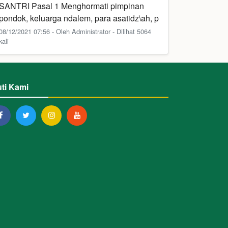
SANTRI Pasal 1 Menghormati pimpinan
pondok, keluarga ndalem, para asatidz\ah, p
08/12/2021 07:56 - Oleh Administrator - Dilihat 5064
kali
uti Kami